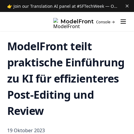
About ModelFront
👉 Join our Translation AI panel at #SFTechWeek — Oct 8 →
Data privacy
(opens i
ModelFront
Console →
Security
Contact
ModelFront teilt
News
Jobs
praktische Einführung
zu KI für effizienteres
Post-Editing und
Review
19 Oktober 2023